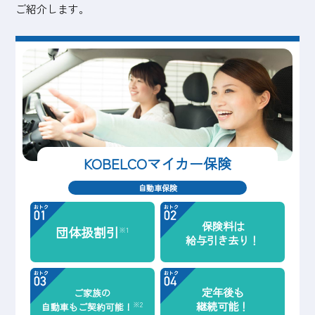
ご紹介します。
KOBELCO
マイカー保険
自動車保険
保険料は
団体扱割引
※1
給与引き去り！
定年後も
ご家族の
継続可能！
※2
自動車も
ご契約可能！