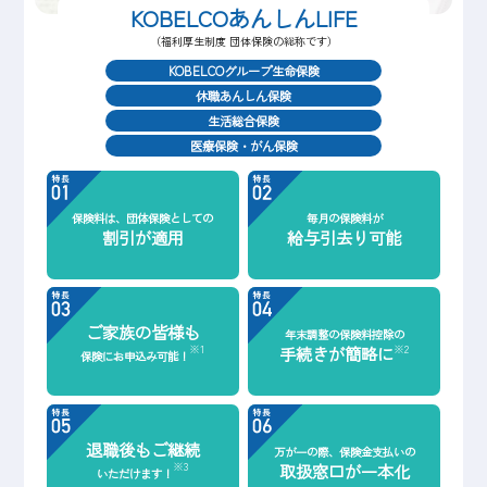
KOBELCO
あんしんLIFE
（福利厚生制度 団体保険の総称です）
KOBELCOグループ生命保険
休職あんしん保険
生活総合保険
医療保険・がん保険
保険料は、
団体保険としての
毎月の保険料が
割引が適用
給与引去り可能
ご家族の皆様も
年末調整の保険料控除の
※1
※2
手続きが簡略に
保険にお申込み可能！
退職後もご継続
万が一の際、保険金支払いの
※3
取扱窓口が
一本化
いただけます！